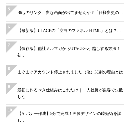
5
Bitlyのリンク、変な画面が出てませんか？「仕様変更の…
6
【最新版】UTAGEの「空白のファネル HTML」とは？…
7
【保存版】他社メルマガからUTAGEへ引越しする方法！
初…
8
まぐまぐアカウント停止されました（泣）悲劇の理由とは
9
最初に作るべき仕組みはこれだけ｜一人社長が集客で失敗
しな…
10
【AIバナー作成】5分で完成！画像デザインの時短術を試
し…