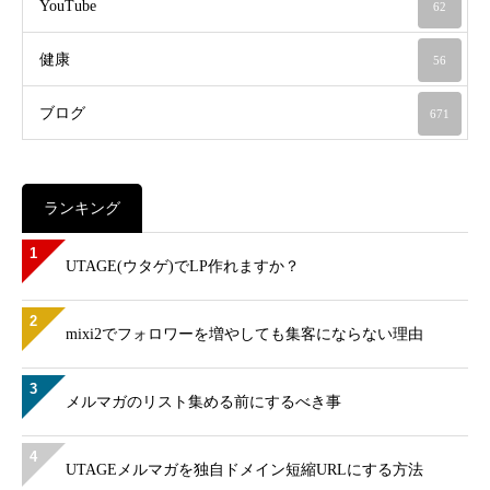
YouTube
62
健康
56
ブログ
671
ランキング
1
UTAGE(ウタゲ)でLP作れますか？
2
mixi2でフォロワーを増やしても集客にならない理由
3
メルマガのリスト集める前にするべき事
4
UTAGEメルマガを独自ドメイン短縮URLにする方法