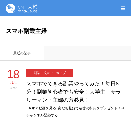
UTAGE(ウタゲ)
スマホ副業主婦
お申し込み特典
最近の記事
ウタゲシステムラボ
18
副業・投資アーカイブ
無料ガイドブック
JUL
スマホでできる副業やってみた！毎日8
2022
分！副業初心者でも安全！大学生・サラ
オンシク本
リーマン・主婦の方必見！
プロフィール
↓今すぐ動画を見る↓友だち登録で秘密の特典をプレゼント！⇒
チャンネル登録する…