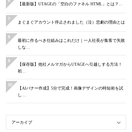
6
【最新版】UTAGEの「空白のファネル HTML」とは？…
7
まぐまぐアカウント停止されました（泣）悲劇の理由とは
8
最初に作るべき仕組みはこれだけ｜一人社長が集客で失敗
しな…
9
【保存版】他社メルマガからUTAGEへ引越しする方法！
初…
10
【AIバナー作成】5分で完成！画像デザインの時短術を試
し…
アーカイブ