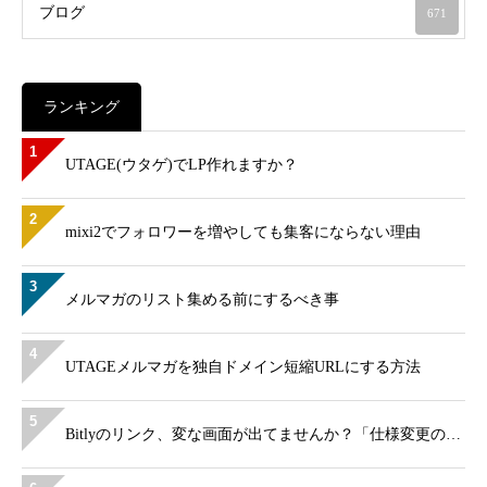
ブログ
671
ランキング
1
UTAGE(ウタゲ)でLP作れますか？
2
mixi2でフォロワーを増やしても集客にならない理由
3
メルマガのリスト集める前にするべき事
4
UTAGEメルマガを独自ドメイン短縮URLにする方法
5
Bitlyのリンク、変な画面が出てませんか？「仕様変更の…