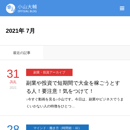
UTAGE(ウタゲ)
2021年 7月
お申し込み特典
最近の記事
ウタゲシステムラボ
31
副業・投資アーカイブ
無料ガイドブック
JUL
副業や投資で短期間で大金を稼ごうとす
2021
る人！要注意！気をつけて！
オンシク本
↓今すぐ動画を見る↓小山です。今日は、副業やビジネスでうま
くいかない人の特徴をひとつ…
プロフィール
28
マインド・働き方（時間術・AI）