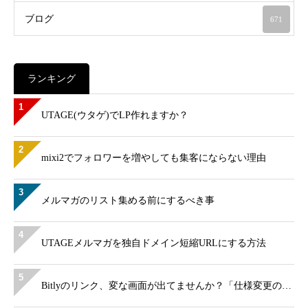
ブログ
671
ランキング
1
UTAGE(ウタゲ)でLP作れますか？
2
mixi2でフォロワーを増やしても集客にならない理由
3
メルマガのリスト集める前にするべき事
4
UTAGEメルマガを独自ドメイン短縮URLにする方法
5
Bitlyのリンク、変な画面が出てませんか？「仕様変更の…