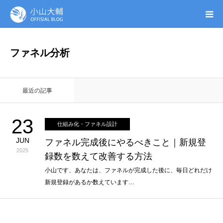
UTAGE(ウタゲ)
ファネル分析
お申し込み特典
最近の記事
ウタゲシステムラボ
23
仕組み化・ファネル設計
無料ガイドブック
JUN
ファネル完成後にやるべきこと｜新規登
2025
録数を数えて改善する方法
オンシク本
小山です、あなたは、ファネルが完成した後に、毎日どれだけ
新規登録があるか数えています…
プロフィール