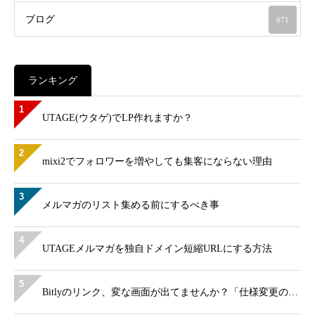
ブログ
671
ランキング
1
UTAGE(ウタゲ)でLP作れますか？
2
mixi2でフォロワーを増やしても集客にならない理由
3
メルマガのリスト集める前にするべき事
4
UTAGEメルマガを独自ドメイン短縮URLにする方法
5
Bitlyのリンク、変な画面が出てませんか？「仕様変更の…