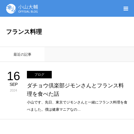
UTAGE(ウタゲ)
フランス料理
お申し込み特典
最近の記事
ウタゲシステムラボ
16
ブログ
無料ガイドブック
SEP
ダチョウ倶楽部ジモンさんとフランス料
2024
理を食べた話
オンシク本
小山です、先日、東京でジモンさんと一緒にフランス料理を食
べました。僕は健康マニアなの…
プロフィール