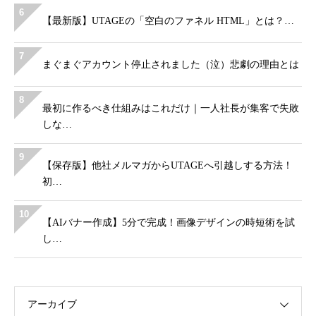
6
【最新版】UTAGEの「空白のファネル HTML」とは？…
7
まぐまぐアカウント停止されました（泣）悲劇の理由とは
8
最初に作るべき仕組みはこれだけ｜一人社長が集客で失敗
しな…
9
【保存版】他社メルマガからUTAGEへ引越しする方法！
初…
10
【AIバナー作成】5分で完成！画像デザインの時短術を試
し…
アーカイブ