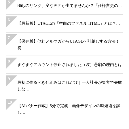
5
Bitlyのリンク、変な画面が出てませんか？「仕様変更の…
6
【最新版】UTAGEの「空白のファネル HTML」とは？…
7
【保存版】他社メルマガからUTAGEへ引越しする方法！
初…
8
まぐまぐアカウント停止されました（泣）悲劇の理由とは
9
最初に作るべき仕組みはこれだけ｜一人社長が集客で失敗
しな…
10
【AIバナー作成】5分で完成！画像デザインの時短術を試
し…