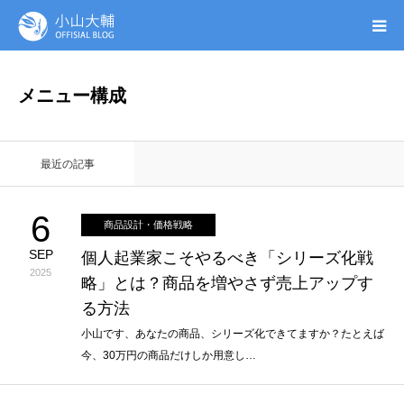
UTAGE(ウタゲ)
メニュー構成
お申し込み特典
最近の記事
ウタゲシステムラボ
6
商品設計・価格戦略
無料ガイドブック
SEP
個人起業家こそやるべき「シリーズ化戦
2025
略」とは？商品を増やさず売上アップす
オンシク本
る方法
プロフィール
小山です、あなたの商品、シリーズ化できてますか？たとえば
今、30万円の商品だけしか用意し…