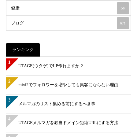
健康
56
ブログ
671
ランキング
1
UTAGE(ウタゲ)でLP作れますか？
2
mixi2でフォロワーを増やしても集客にならない理由
3
メルマガのリスト集める前にするべき事
4
UTAGEメルマガを独自ドメイン短縮URLにする方法