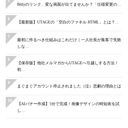
5
Bitlyのリンク、変な画面が出てませんか？「仕様変更の…
6
【最新版】UTAGEの「空白のファネル HTML」とは？…
7
最初に作るべき仕組みはこれだけ｜一人社長が集客で失敗
しな…
8
【保存版】他社メルマガからUTAGEへ引越しする方法！
初…
9
まぐまぐアカウント停止されました（泣）悲劇の理由とは
10
【AIバナー作成】5分で完成！画像デザインの時短術を試
し…