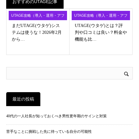
おすすめのUTAGE記事
UTAGE攻略（導入・運用・アフ
UTAGE攻略（導入・運用・アフ
ィ）
ィ）
まだUTAGE(ウタゲ)シス
UTAGE(ウタゲ)とは？評
テムは使うな！2026年2月
判や口コミは良い？料金や
から…
機能も比…
最近の投稿
40代の一人社長が知っておくべき男性更年期のサインと対策
苦手なことに挑戦した先に待っている自分の可能性