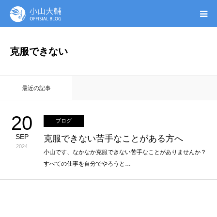
UTAGE(ウタゲ)
克服できない
お申し込み特典
最近の記事
ウタゲシステムラボ
20
ブログ
無料ガイドブック
SEP
克服できない苦手なことがある方へ
2024
オンシク本
小山です、なかなか克服できない苦手なことがありませんか？
すべての仕事を自分でやろうと…
プロフィール