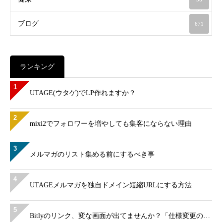
ブログ
671
ランキング
1
UTAGE(ウタゲ)でLP作れますか？
2
mixi2でフォロワーを増やしても集客にならない理由
3
メルマガのリスト集める前にするべき事
4
UTAGEメルマガを独自ドメイン短縮URLにする方法
5
Bitlyのリンク、変な画面が出てませんか？「仕様変更の…