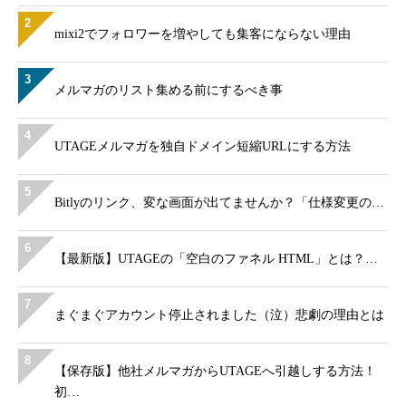
2
mixi2でフォロワーを増やしても集客にならない理由
3
メルマガのリスト集める前にするべき事
4
UTAGEメルマガを独自ドメイン短縮URLにする方法
5
Bitlyのリンク、変な画面が出てませんか？「仕様変更の…
6
【最新版】UTAGEの「空白のファネル HTML」とは？…
7
まぐまぐアカウント停止されました（泣）悲劇の理由とは
8
【保存版】他社メルマガからUTAGEへ引越しする方法！
初…