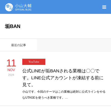
UTAGE(ウタゲ)
垢BAN
お申し込み特典
最近の記事
ウタゲシステムラボ
11
YouTube
無料ガイドブック
NOV
公式LINEが垢BANされる業種は〇〇で
2024
す。LINE公式アカウントが凍結する前に
オンシク本
見て。
プロフィール
小山です、今回のテーマはこの業種は絶対に公式ラインをやる
なUTAGEを使うべき業種です。…