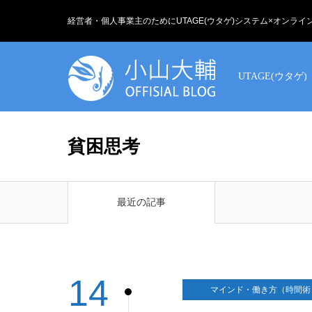
経営者・個人事業主のためにUTAGE(ウタゲ)システム×オンラ
UTAGE(ウタゲ)
貧困思考
最近の記事
14
マインド・働き方（時間術