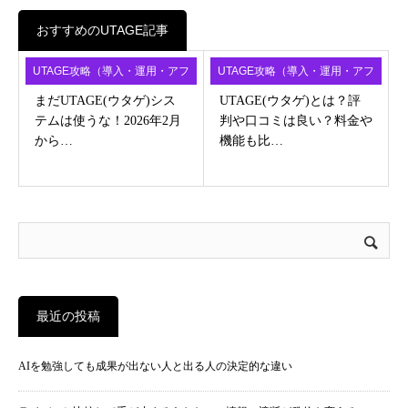
おすすめのUTAGE記事
UTAGE攻略（導入・運用・アフ
UTAGE攻略（導入・運用・アフ
ィ）
ィ）
まだUTAGE(ウタゲ)シス
UTAGE(ウタゲ)とは？評
テムは使うな！2026年2月
判や口コミは良い？料金や
から…
機能も比…
最近の投稿
AIを勉強しても成果が出ない人と出る人の決定的な違い