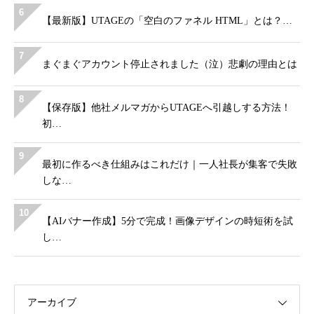
6
【最新版】UTAGEの「空白のファネル HTML」とは？…
7
まぐまぐアカウント停止されました（泣）悲劇の理由とは
8
【保存版】他社メルマガからUTAGEへ引越しする方法！
初…
9
最初に作るべき仕組みはこれだけ｜一人社長が集客で失敗
しな…
10
【AIバナー作成】5分で完成！画像デザインの時短術を試
し…
アーカイブ