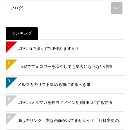
ブログ
671
ランキング
1
UTAGE(ウタゲ)でLP作れますか？
2
mixi2でフォロワーを増やしても集客にならない理由
3
メルマガのリスト集める前にするべき事
4
UTAGEメルマガを独自ドメイン短縮URLにする方法
5
Bitlyのリンク、変な画面が出てませんか？「仕様変更の…