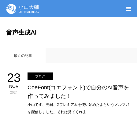
UTAGE(ウタゲ)
音声生成AI
お申し込み特典
最近の記事
ウタゲシステムラボ
23
ブログ
無料ガイドブック
NOV
CoeFont(コエフォント)で自分のAI音声を
2024
作ってみました！
オンシク本
小山です、先日、Xプレミアムを使い始めたよというメルマガ
を配信しました。それは見てくれま…
プロフィール