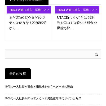
UTAGE攻略（導入・運用・アフ
UTAGE攻略（導入・運用・アフ
ィ）
ィ）
まだUTAGE(ウタゲ)シス
UTAGE(ウタゲ)とは？評
テムは使うな！2026年2月
判や口コミは良い？料金や
から…
機能も比…
最近の投稿
40代の一人社長が日傘と扇風機を使うべき本当の理由
40代の一人社長が知っておくべき男性更年期のサインと対策