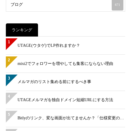
ブログ
671
ランキング
1
UTAGE(ウタゲ)でLP作れますか？
2
mixi2でフォロワーを増やしても集客にならない理由
3
メルマガのリスト集める前にするべき事
4
UTAGEメルマガを独自ドメイン短縮URLにする方法
5
Bitlyのリンク、変な画面が出てませんか？「仕様変更の…