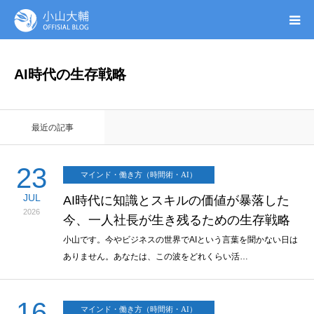
UTAGE(ウタゲ)
AI時代の生存戦略
お申し込み特典
最近の記事
ウタゲシステムラボ
23
マインド・働き方（時間術・AI）
無料ガイドブック
JUL
AI時代に知識とスキルの価値が暴落した
2026
今、一人社長が生き残るための生存戦略
オンシク本
小山です。今やビジネスの世界でAIという言葉を聞かない日は
ありません。あなたは、この波をどれくらい活…
プロフィール
16
マインド・働き方（時間術・AI）