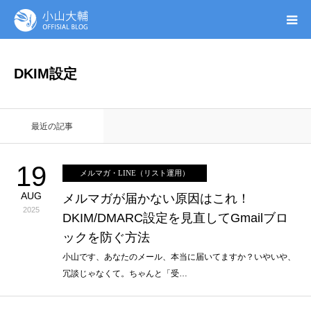
UTAGE(ウタゲ)
DKIM設定
お申し込み特典
最近の記事
ウタゲシステムラボ
19
メルマガ・LINE（リスト運用）
無料ガイドブック
AUG
メルマガが届かない原因はこれ！
2025
DKIM/DMARC設定を見直してGmailブロ
オンシク本
ックを防ぐ方法
プロフィール
小山です、あなたのメール、本当に届いてますか？いやいや、
冗談じゃなくて。ちゃんと「受…