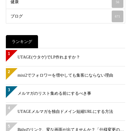
健康
56
ブログ
671
ランキング
1
UTAGE(ウタゲ)でLP作れますか？
2
mixi2でフォロワーを増やしても集客にならない理由
3
メルマガのリスト集める前にするべき事
4
UTAGEメルマガを独自ドメイン短縮URLにする方法
5
Bitlyのリンク、変な画面が出てませんか？「仕様変更の…