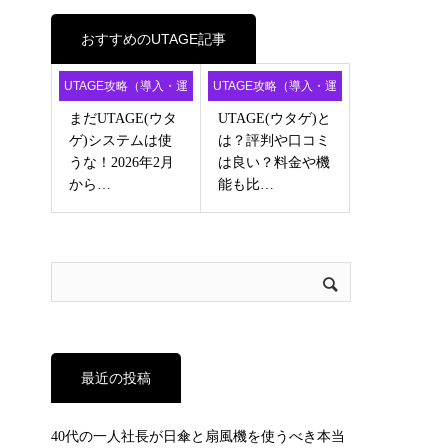
おすすめのUTAGE記事
UTAGE攻略（導入・運
UTAGE攻略（導入・運
用・アフィ）
用・アフィ）
まだUTAGE(ウタ
UTAGE(ウタゲ)と
ゲ)システムは使
は？評判や口コミ
うな！2026年2月
は良い？料金や機
から…
能も比…
最近の投稿
40代の一人社長が日傘と扇風機を使うべき本当