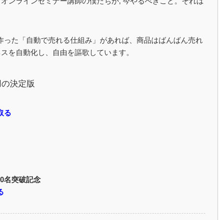
オンラインセミナー講師の僕たちが, 今やるべきこと。それは
。
で作った「自動で売れる仕組み」があれば、商品はばんばん売れ
ネスを自動化し、自由を謳歌しています。
用の決定版
）
取る
50名突破記念
る