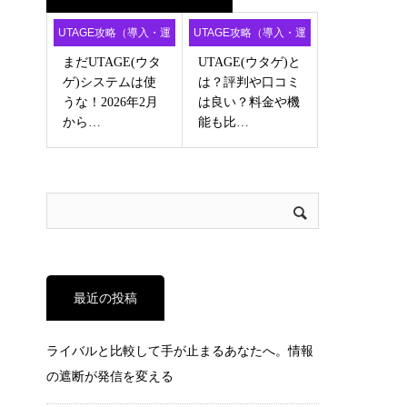
UTAGE攻略（導入・運
UTAGE攻略（導入・運
用・アフィ）
用・アフィ）
まだUTAGE(ウタ
UTAGE(ウタゲ)と
ゲ)システムは使
は？評判や口コミ
うな！2026年2月
は良い？料金や機
から…
能も比…
最近の投稿
ライバルと比較して手が止まるあなたへ。情報
の遮断が発信を変える