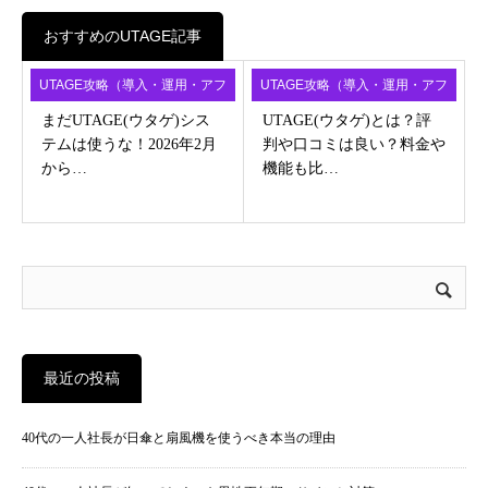
おすすめのUTAGE記事
UTAGE攻略（導入・運用・アフ
UTAGE攻略（導入・運用・アフ
ィ）
ィ）
まだUTAGE(ウタゲ)シス
UTAGE(ウタゲ)とは？評
テムは使うな！2026年2月
判や口コミは良い？料金や
から…
機能も比…
最近の投稿
40代の一人社長が日傘と扇風機を使うべき本当の理由