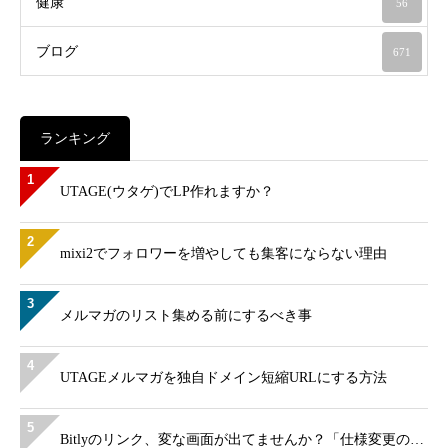
健康
56
ブログ
671
ランキング
1
UTAGE(ウタゲ)でLP作れますか？
2
mixi2でフォロワーを増やしても集客にならない理由
3
メルマガのリスト集める前にするべき事
4
UTAGEメルマガを独自ドメイン短縮URLにする方法
5
Bitlyのリンク、変な画面が出てませんか？「仕様変更の…