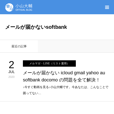
UTAGE(ウタゲ)
メールが届かないsoftbank
お申し込み特典
最近の記事
ウタゲシステムラボ
2
メルマガ・LINE（リスト運用）
無料ガイドブック
JUL
メールが届かない icloud gmail yahoo au
2020
softbank docomo の問題を全て解決！
オンシク本
↓今すぐ動画を見る↓小山大輔です。今あなたは、こんなことで
困ってない…
プロフィール