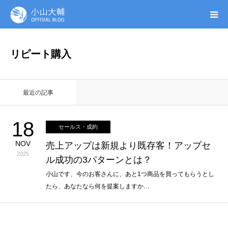
UTAGE(ウタゲ)
リピート購入
お申し込み特典
最近の記事
ウタゲシステムラボ
18
セールス・成約
無料ガイドブック
NOV
売上アップは新規より既存客！アップセ
2025
ル成功の3パターンとは？
オンシク本
小山です、今のお客さんに、あと1つ商品を買ってもらうとし
たら、あなたなら何を提案しますか…
プロフィール