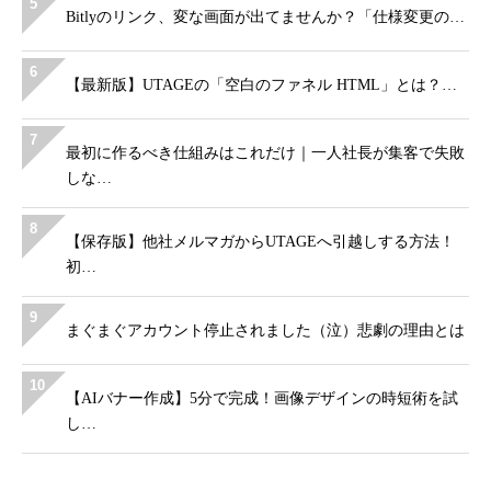
5
Bitlyのリンク、変な画面が出てませんか？「仕様変更の…
6
【最新版】UTAGEの「空白のファネル HTML」とは？…
7
最初に作るべき仕組みはこれだけ｜一人社長が集客で失敗
しな…
8
【保存版】他社メルマガからUTAGEへ引越しする方法！
初…
9
まぐまぐアカウント停止されました（泣）悲劇の理由とは
10
【AIバナー作成】5分で完成！画像デザインの時短術を試
し…