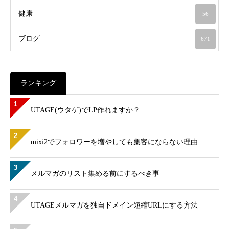
健康
56
ブログ
671
ランキング
1
UTAGE(ウタゲ)でLP作れますか？
2
mixi2でフォロワーを増やしても集客にならない理由
3
メルマガのリスト集める前にするべき事
4
UTAGEメルマガを独自ドメイン短縮URLにする方法