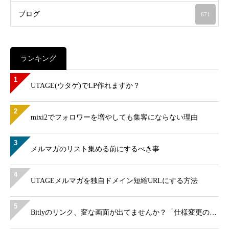
ブログ
671
ランキング
1
UTAGE(ウタゲ)でLP作れますか？
2
mixi2でフォロワーを増やしても集客にならない理由
3
メルマガのリスト集める前にするべき事
4
UTAGEメルマガを独自ドメイン短縮URLにする方法
5
Bitlyのリンク、変な画面が出てませんか？「仕様変更の…