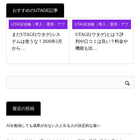
おすすめのUTAGE記事
UTAGE攻略（導入・運用・アフ
UTAGE攻略（導入・運用・アフ
ィ）
ィ）
まだUTAGE(ウタゲ)シス
UTAGE(ウタゲ)とは？評
テムは使うな！2026年2月
判や口コミは良い？料金や
から…
機能も比…
最近の投稿
AIを勉強しても成果が出ない人と出る人の決定的な違い