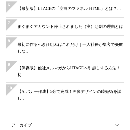
6
【最新版】UTAGEの「空白のファネル HTML」とは？…
7
まぐまぐアカウント停止されました（泣）悲劇の理由とは
8
最初に作るべき仕組みはこれだけ｜一人社長が集客で失敗
しな…
9
【保存版】他社メルマガからUTAGEへ引越しする方法！
初…
10
【AIバナー作成】5分で完成！画像デザインの時短術を試
し…
アーカイブ