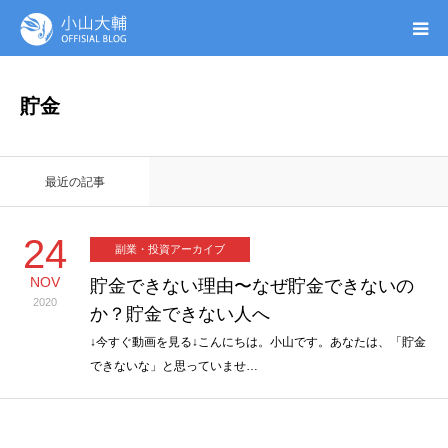
UTAGE(ウタゲ)
貯金
お申し込み特典
最近の記事
ウタゲシステムラボ
24
副業・投資アーカイブ
無料ガイドブック
NOV
貯金できない理由〜なぜ貯金できないの
2020
か？貯金できない人へ
オンシク本
↓今すぐ動画を見る↓こんにちは。小山です。あなたは、「貯金
できないな」と思っていませ…
プロフィール