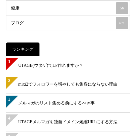
健康
56
ブログ
671
ランキング
1
UTAGE(ウタゲ)でLP作れますか？
2
mixi2でフォロワーを増やしても集客にならない理由
3
メルマガのリスト集める前にするべき事
4
UTAGEメルマガを独自ドメイン短縮URLにする方法