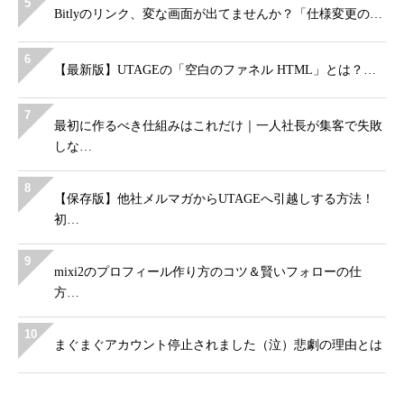
5
Bitlyのリンク、変な画面が出てませんか？「仕様変更の…
6
【最新版】UTAGEの「空白のファネル HTML」とは？…
7
最初に作るべき仕組みはこれだけ｜一人社長が集客で失敗
しな…
8
【保存版】他社メルマガからUTAGEへ引越しする方法！
初…
9
mixi2のプロフィール作り方のコツ＆賢いフォローの仕
方…
10
まぐまぐアカウント停止されました（泣）悲劇の理由とは