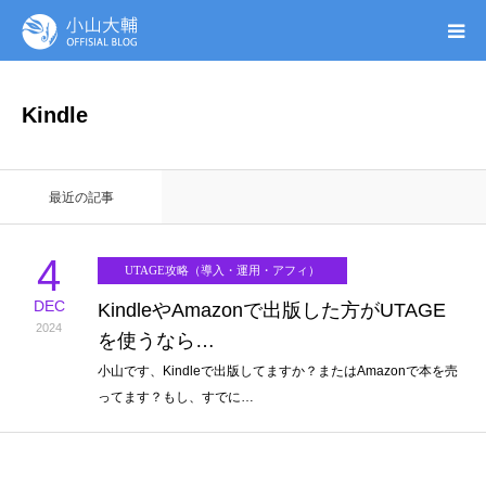
UTAGE(ウタゲ)
Kindle
お申し込み特典
最近の記事
ウタゲシステムラボ
4
UTAGE攻略（導入・運用・アフィ）
無料ガイドブック
DEC
KindleやAmazonで出版した方がUTAGE
2024
を使うなら…
オンシク本
小山です、Kindleで出版してますか？またはAmazonで本を売
ってます？もし、すでに…
プロフィール