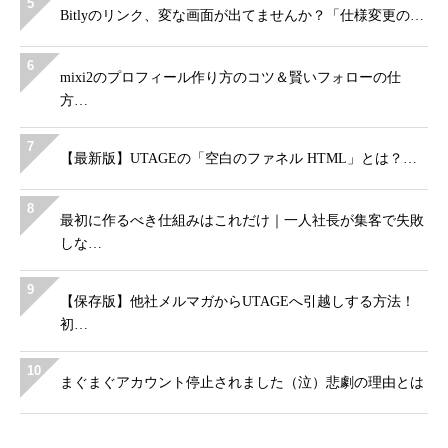
5
Bitlyのリンク、変な画面が出てませんか？「仕様変更の…
6
mixi2のプロフィール作り方のコツ＆賢いフォローの仕
方…
7
【最新版】UTAGEの「空白のファネル HTML」とは？…
8
最初に作るべき仕組みはこれだけ｜一人社長が集客で失敗
しな…
9
【保存版】他社メルマガからUTAGEへ引越しする方法！
初…
10
まぐまぐアカウント停止されました（泣）悲劇の理由とは