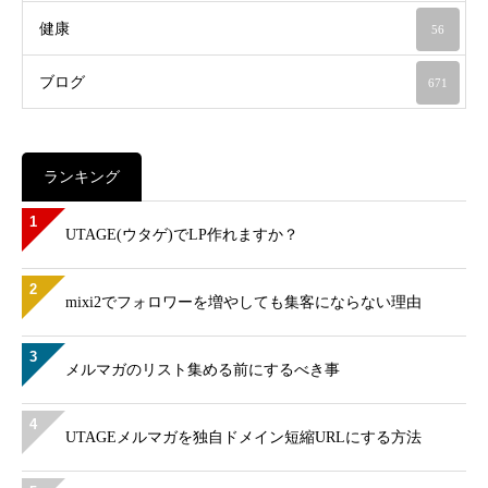
健康
56
ブログ
671
ランキング
1
UTAGE(ウタゲ)でLP作れますか？
2
mixi2でフォロワーを増やしても集客にならない理由
3
メルマガのリスト集める前にするべき事
4
UTAGEメルマガを独自ドメイン短縮URLにする方法