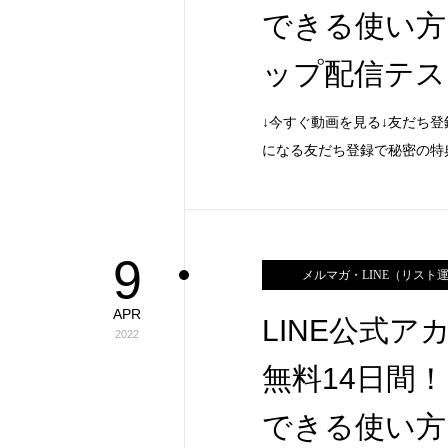
できる使い方
ップ配信テス
↓今すぐ動画を見る↓友だち登
になる友だち登録で秘密の特
9
メルマガ・LINE（リスト
APR
LINE公式
2022
無料14日間！
できる使い方