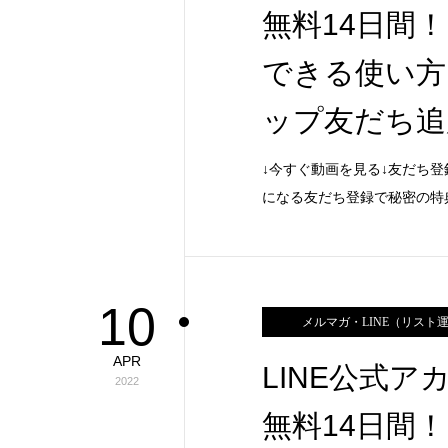
無料14日間
できる使い方【
ップ友だち追
↓今すぐ動画を見る↓友だち登
になる友だち登録で秘密の特
10
メルマガ・LINE（リスト
APR
LINE公式
2022
無料14日間！