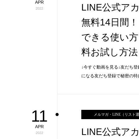
APR
LINE公式
2022
無料14日間
できる使い方【
料お試し方法
↓今すぐ動画を見る↓友だち登
になる友だち登録で秘密の特
11
メルマガ・LINE（リスト
APR
LINE公式
2022