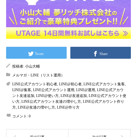
Tweet
Share
投稿者:
小山大輔
メルマガ・LINE（リスト運用）
LINE公式アカウント初心者
,
LINE@初心者
,
LINE公式アカウント集客
,
LINE@集客
,
LINE公式アカウント運用
,
LINE@運用
,
LINE公式アカウ
ント友達追加
,
LINE@使い方
,
LINE@友達追加
,
LINE公式アカウント使
い方
,
LINE公式アカウント友達の増やし方
,
LINE公式アカウント作り
方
,
LINE@友達の増やし方
,
LINE@作り方
コメント:
0
前の記事
次の記事