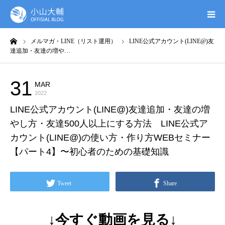
ーム
メルマガ・LINE（リスト運用）
LINE公式アカウント(LINE@)友
UTAGE(ウタゲ)
達追加・友達の増や…
お申し込み特典
31
MAR
メルマガ・LINE（リスト運用）
2022
ウタゲシステムラボ
LINE公式アカウント(LINE@)友達追加・友達の増
やし方・友達500人以上にする方法 LINE公式ア
無料ガイドブック
カウント(LINE@)の使い方・作り方WEBセミナー
【パート4】〜初心者のための基礎知識
オンシク本
Tweet
Share
プロフィール
↓今すぐ動画を見る↓