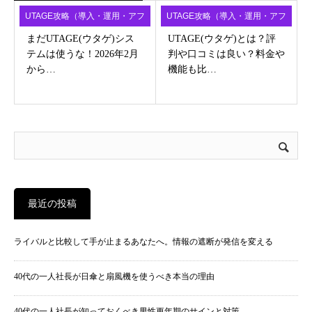
UTAGE攻略（導入・運用・アフ
UTAGE攻略（導入・運用・アフ
ィ）
ィ）
まだUTAGE(ウタゲ)シス
UTAGE(ウタゲ)とは？評
テムは使うな！2026年2月
判や口コミは良い？料金や
から…
機能も比…
最近の投稿
ライバルと比較して手が止まるあなたへ。情報の遮断が発信を変える
40代の一人社長が日傘と扇風機を使うべき本当の理由
40代の一人社長が知っておくべき男性更年期のサインと対策