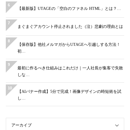
6
【最新版】UTAGEの「空白のファネル HTML」とは？…
7
まぐまぐアカウント停止されました（泣）悲劇の理由とは
8
【保存版】他社メルマガからUTAGEへ引越しする方法！
初…
9
最初に作るべき仕組みはこれだけ｜一人社長が集客で失敗
しな…
10
【AIバナー作成】5分で完成！画像デザインの時短術を試
し…
アーカイブ