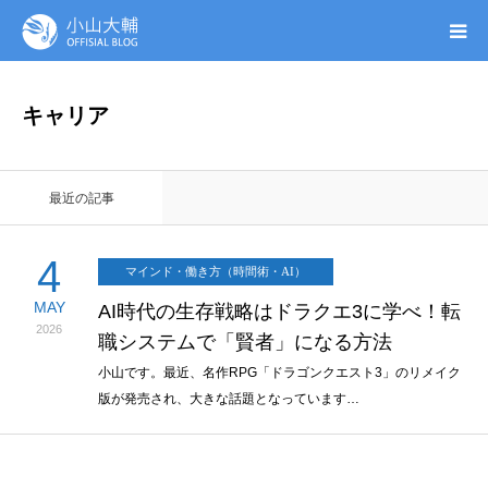
UTAGE(ウタゲ)
キャリア
お申し込み特典
最近の記事
ウタゲシステムラボ
4
マインド・働き方（時間術・AI）
無料ガイドブック
MAY
AI時代の生存戦略はドラクエ3に学べ！転
2026
職システムで「賢者」になる方法
オンシク本
小山です。最近、名作RPG「ドラゴンクエスト3」のリメイク
版が発売され、大きな話題となっています…
プロフィール