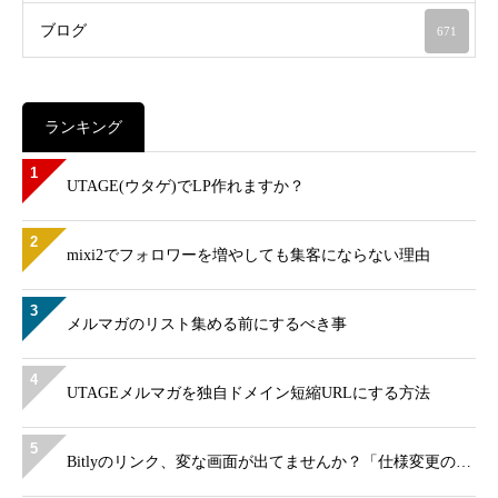
ブログ
671
ランキング
1
UTAGE(ウタゲ)でLP作れますか？
2
mixi2でフォロワーを増やしても集客にならない理由
3
メルマガのリスト集める前にするべき事
4
UTAGEメルマガを独自ドメイン短縮URLにする方法
5
Bitlyのリンク、変な画面が出てませんか？「仕様変更の…