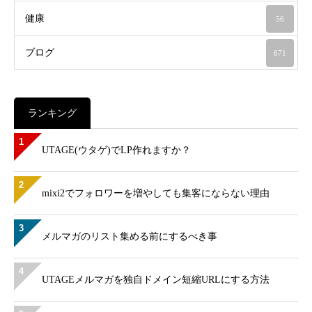
健康
56
ブログ
671
ランキング
1
UTAGE(ウタゲ)でLP作れますか？
2
mixi2でフォロワーを増やしても集客にならない理由
3
メルマガのリスト集める前にするべき事
4
UTAGEメルマガを独自ドメイン短縮URLにする方法