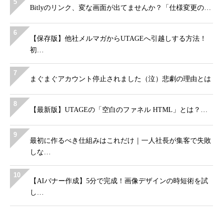
5
Bitlyのリンク、変な画面が出てませんか？「仕様変更の…
6
【保存版】他社メルマガからUTAGEへ引越しする方法！
初…
7
まぐまぐアカウント停止されました（泣）悲劇の理由とは
8
【最新版】UTAGEの「空白のファネル HTML」とは？…
9
最初に作るべき仕組みはこれだけ｜一人社長が集客で失敗
しな…
10
【AIバナー作成】5分で完成！画像デザインの時短術を試
し…