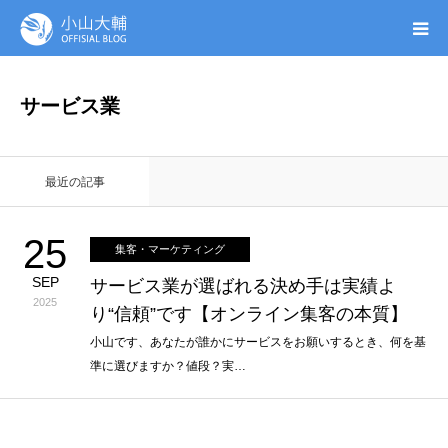
UTAGE(ウタゲ)
サービス業
お申し込み特典
最近の記事
ウタゲシステムラボ
25
集客・マーケティング
無料ガイドブック
SEP
サービス業が選ばれる決め手は実績よ
2025
り“信頼”です【オンライン集客の本質】
オンシク本
小山です、あなたが誰かにサービスをお願いするとき、何を基
準に選びますか？値段？実…
プロフィール