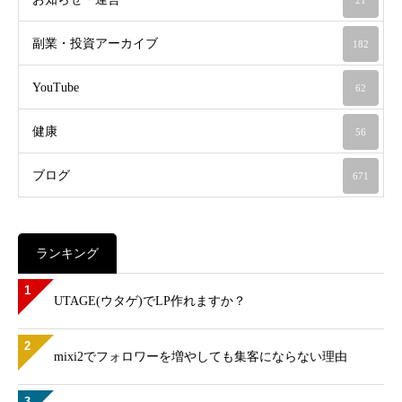
21
副業・投資アーカイブ
182
YouTube
62
健康
56
ブログ
671
ランキング
1
UTAGE(ウタゲ)でLP作れますか？
2
mixi2でフォロワーを増やしても集客にならない理由
3