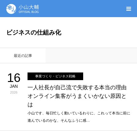
UTAGE(ウタゲ)
ビジネスの仕組み化
お申し込み特典
最近の記事
ウタゲシステムラボ
16
事業づくり・ビジネス戦略
無料ガイドブック
JAN
一人社長が自己流で失敗する本当の理由
2026
オンライン集客がうまくいかない原因と
オンシク本
は
プロフィール
小山です、毎日忙しく動いているわりに、これって本当に前に
進んでいるのかな、そんなふうに感…