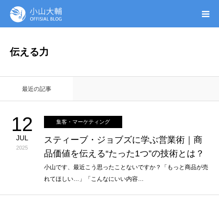
UTAGE(ウタゲ)
伝える力
お申し込み特典
最近の記事
ウタゲシステムラボ
12
集客・マーケティング
無料ガイドブック
JUL
スティーブ・ジョブズに学ぶ営業術｜商
2025
品価値を伝える“たった1つ”の技術とは？
オンシク本
小山です、最近こう思ったことないですか？「もっと商品が売
れてほしい…」「こんなにいい内容…
プロフィール