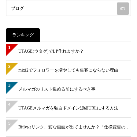
ブログ
671
ランキング
1
UTAGE(ウタゲ)でLP作れますか？
2
mixi2でフォロワーを増やしても集客にならない理由
3
メルマガのリスト集める前にするべき事
4
UTAGEメルマガを独自ドメイン短縮URLにする方法
5
Bitlyのリンク、変な画面が出てませんか？「仕様変更の…