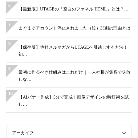
6
【最新版】UTAGEの「空白のファネル HTML」とは？…
7
まぐまぐアカウント停止されました（泣）悲劇の理由とは
8
【保存版】他社メルマガからUTAGEへ引越しする方法！
初…
9
最初に作るべき仕組みはこれだけ｜一人社長が集客で失敗
しな…
10
【AIバナー作成】5分で完成！画像デザインの時短術を試
し…
アーカイブ