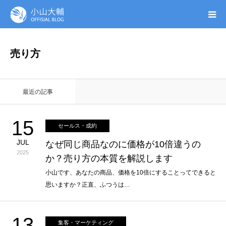
UTAGE(ウタゲ)
売り方
お申し込み特典
最近の記事
ウタゲシステムラボ
15
セールス・成約
無料ガイドブック
JUL
なぜ同じ商品なのに価格が10倍違うの
2025
か？売り方の本質を解説します
オンシク本
小山です、あなたの商品、価格を10倍にすることってできると
思いますか？正直、ふつうは…
プロフィール
13
集客・マーケティング