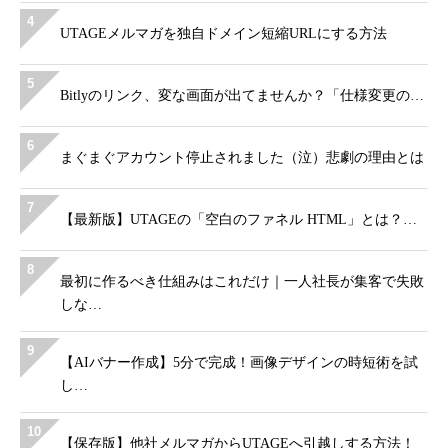
4
UTAGEメルマガを独自ドメイン短縮URLにする方法
5
Bitlyのリンク、変な画面が出てませんか？「仕様変更の…
6
まぐまぐアカウント停止されました（泣）悲劇の理由とは
7
【最新版】UTAGEの「空白のファネル HTML」とは？…
8
最初に作るべき仕組みはこれだけ｜一人社長が集客で失敗
しな…
9
【AIバナー作成】5分で完成！画像デザインの時短術を試
し…
10
【保存版】他社メルマガからUTAGEへ引越しする方法！