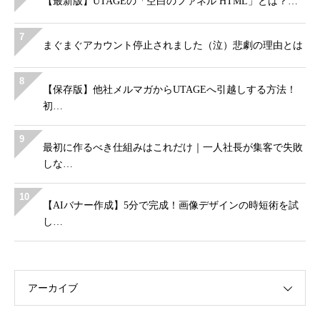
【最新版】UTAGEの「空白のファネル HTML」とは？…
7
まぐまぐアカウント停止されました（泣）悲劇の理由とは
8
【保存版】他社メルマガからUTAGEへ引越しする方法！
初…
9
最初に作るべき仕組みはこれだけ｜一人社長が集客で失敗
しな…
10
【AIバナー作成】5分で完成！画像デザインの時短術を試
し…
アーカイブ