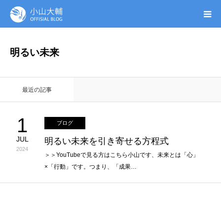
UTAGE(ウタゲ)
明るい未来
お申し込み特典
最近の記事
ウタゲシステムラボ
1
ブログ
無料ガイドブック
JUL
明るい未来を引き寄せる方程式
2024
オンシク本
＞＞YouTubeで見る方はこちら小山です、未来とは「心」
×「行動」です。つまり、「成果…
プロフィール