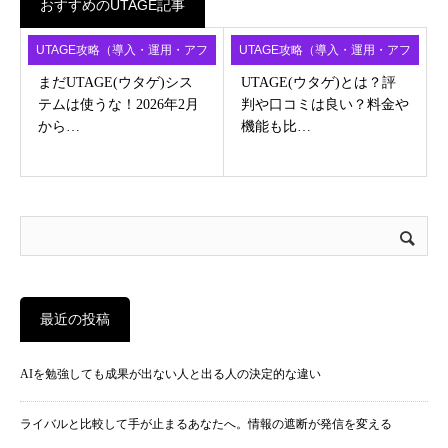
おすすめのUTAGE記事
UTAGE攻略（導入・運用・アフ
UTAGE攻略（導入・運用・アフ
ィ）
ィ）
まだUTAGE(ウタゲ)シス
UTAGE(ウタゲ)とは？評
テムは使うな！2026年2月
判や口コミは良い？料金や
から…
機能も比…
最近の投稿
AIを勉強しても成果が出ない人と出る人の決定的な違い
ライバルと比較して手が止まるあなたへ。情報の遮断が発信を変える