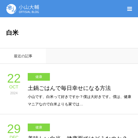
UTAGE(ウタゲ)
白米
お申し込み特典
最近の記事
ウタゲシステムラボ
22
健康
無料ガイドブック
OCT
土鍋ごはんで毎日幸せになる方法
2024
オンシク本
小山です、白米って好きですか？僕は大好きです。僕は、健康
マニアなので白米よりも家では…
プロフィール
29
健康
DEC