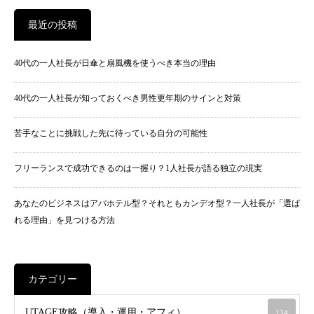
最近の投稿
40代の一人社長が日傘と扇風機を使うべき本当の理由
40代の一人社長が知っておくべき男性更年期のサインと対策
苦手なことに挑戦した先に待っている自分の可能性
フリーランスで成功できるのは一握り？1人社長が語る独立の現実
あなたのビジネスはアパホテル型？それともカンデオ型？一人社長が「選ば
れる理由」を見つける方法
カテゴリー
UTAGE攻略（導入・運用・アフィ）
134