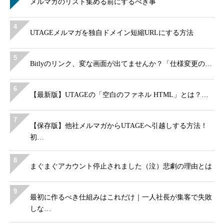
メルマガのリスト集める前にするべき事
4
UTAGEメルマガを独自ドメイン短縮URLにする方法
5
Bitlyのリンク、変な画面が出てませんか？「仕様変更の…
6
【最新版】UTAGEの「空白のファネル HTML」とは？…
7
【保存版】他社メルマガからUTAGEへ引越しする方法！
初…
8
まぐまぐアカウント停止されました（泣）悲劇の理由とは
9
最初に作るべき仕組みはこれだけ｜一人社長が集客で失敗
しな…