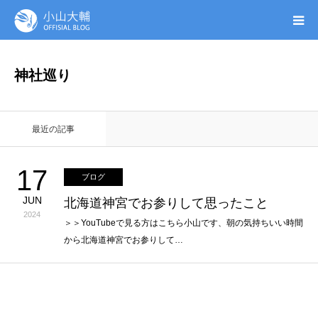
UTAGE(ウタゲ)
神社巡り
お申し込み特典
最近の記事
ウタゲシステムラボ
17
ブログ
無料ガイドブック
JUN
北海道神宮でお参りして思ったこと
2024
オンシク本
＞＞YouTubeで見る方はこちら小山です、朝の気持ちいい時間
から北海道神宮でお参りして…
プロフィール