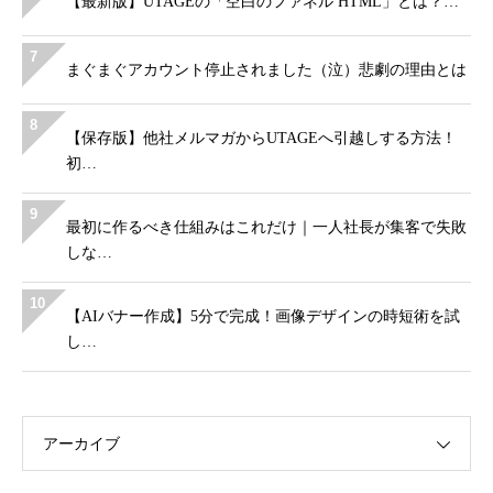
【最新版】UTAGEの「空白のファネル HTML」とは？…
7
まぐまぐアカウント停止されました（泣）悲劇の理由とは
8
【保存版】他社メルマガからUTAGEへ引越しする方法！
初…
9
最初に作るべき仕組みはこれだけ｜一人社長が集客で失敗
しな…
10
【AIバナー作成】5分で完成！画像デザインの時短術を試
し…
アーカイブ