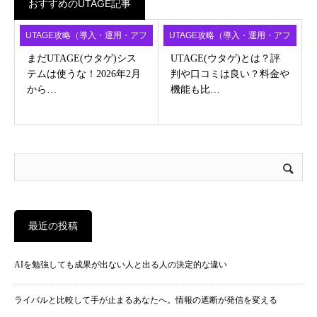
おすすめのUTAGE記事
UTAGE攻略（導入・運用・アフ
UTAGE攻略（導入・運用・アフ
ィ）
ィ）
まだUTAGE(ウタゲ)シス
UTAGE(ウタゲ)とは？評
テムは使うな！2026年2月
判や口コミは良い？料金や
から…
機能も比…
最近の投稿
AIを勉強しても成果が出ない人と出る人の決定的な違い
ライバルと比較して手が止まるあなたへ。情報の遮断が発信を変える