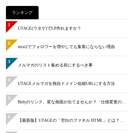
ランキング
1
UTAGE(ウタゲ)でLP作れますか？
2
mixi2でフォロワーを増やしても集客にならない理由
3
メルマガのリスト集める前にするべき事
4
UTAGEメルマガを独自ドメイン短縮URLにする方法
5
Bitlyのリンク、変な画面が出てませんか？「仕様変更の…
6
【最新版】UTAGEの「空白のファネル HTML」とは？…