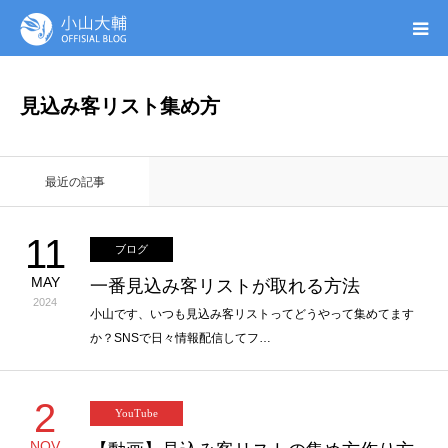
UTAGE(ウタゲ)
見込み客リスト集め方
お申し込み特典
最近の記事
ウタゲシステムラボ
11
ブログ
無料ガイドブック
MAY
一番見込み客リストが取れる方法
2024
オンシク本
小山です、いつも見込み客リストってどうやって集めてます
か？SNSで日々情報配信してフ…
プロフィール
2
YouTube
NOV