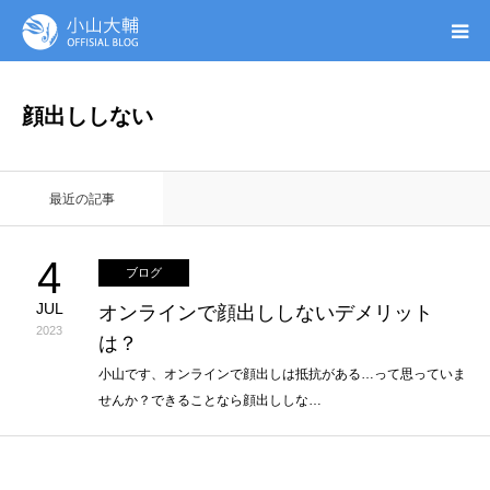
UTAGE(ウタゲ)
顔出ししない
お申し込み特典
最近の記事
ウタゲシステムラボ
4
ブログ
無料ガイドブック
JUL
オンラインで顔出ししないデメリット
2023
は？
オンシク本
小山です、オンラインで顔出しは抵抗がある…って思っていま
せんか？できることなら顔出ししな…
プロフィール