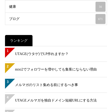
健康
56
ブログ
671
ランキング
1
UTAGE(ウタゲ)でLP作れますか？
2
mixi2でフォロワーを増やしても集客にならない理由
3
メルマガのリスト集める前にするべき事
4
UTAGEメルマガを独自ドメイン短縮URLにする方法