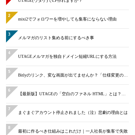
UTAGE(ウタゲ)でLP作れますか？
2
mixi2でフォロワーを増やしても集客にならない理由
3
メルマガのリスト集める前にするべき事
4
UTAGEメルマガを独自ドメイン短縮URLにする方法
5
Bitlyのリンク、変な画面が出てませんか？「仕様変更の…
6
【最新版】UTAGEの「空白のファネル HTML」とは？…
7
まぐまぐアカウント停止されました（泣）悲劇の理由とは
8
最初に作るべき仕組みはこれだけ｜一人社長が集客で失敗