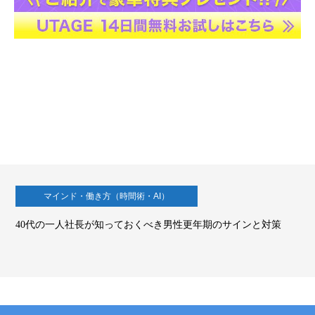
方（時間術・AI）
マインド・働き
知っておくべき男性更年期のサインと対策
AIを勉強しても成