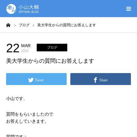
ーム
ブログ
美大学生からの質問にお答えします
UTAGE(ウタゲ)
お申し込み特典
22
MAR
ブログ
2024
美大学生からの質問にお答えします
ウタゲシステムラボ
無料ガイドブック
Tweet
Share
オンシク本
小山です、
プロフィール
質問をもらいましたので
お答えしていきます。
質問です：