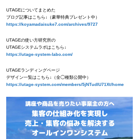
UTAGEについてまとめた
ブログ記事はこちら↓（豪華特典プレゼント中）
https://koyamadaisuke7.com/archives/9727
UTAGEの使い方研究所の
UTAGEシステムラボはこちら↓
https://utage-system-labo.com/
UTAGEランディングページ
デザイン一覧はこちら↓（全◯種類公開中）
https://utage-system.com/members/5jNTudIU71Xt/home