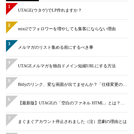
1
UTAGE(ウタゲ)でLP作れますか？
2
mixi2でフォロワーを増やしても集客にならない理由
3
メルマガのリスト集める前にするべき事
4
UTAGEメルマガを独自ドメイン短縮URLにする方法
5
Bitlyのリンク、変な画面が出てませんか？「仕様変更の…
6
【最新版】UTAGEの「空白のファネル HTML」とは？…
7
まぐまぐアカウント停止されました（泣）悲劇の理由とは