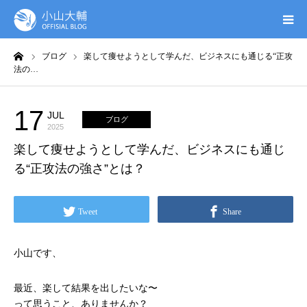
ーム
ブログ
楽して痩せようとして学んだ、ビジネスにも通じる“正攻
UTAGE(ウタゲ)
法の…
お申し込み特典
17
JUL
ブログ
2025
ウタゲシステムラボ
楽して痩せようとして学んだ、ビジネスにも通じ
る“正攻法の強さ”とは？
無料ガイドブック
Tweet
Share
オンシク本
小山です、
プロフィール
最近、楽して結果を出したいな〜
って思うこと、ありませんか？