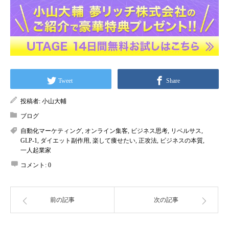
Tweet
Share
投稿者:
小山大輔
ブログ
自動化マーケティング
,
オンライン集客
,
ビジネス思考
,
リベルサス
,
GLP-1
,
ダイエット副作用
,
楽して痩せたい
,
正攻法
,
ビジネスの本質
,
一人起業家
コメント:
0
前の記事
次の記事