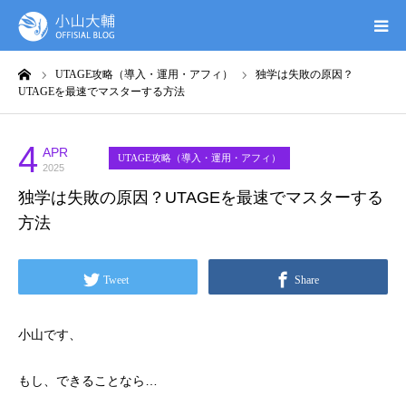
ーム
UTAGE攻略（導入・運用・アフィ）
独学は失敗の原因？
UTAGE(ウタゲ)
UTAGEを最速でマスターする方法
お申し込み特典
4
APR
UTAGE攻略（導入・運用・アフィ）
2025
ウタゲシステムラボ
独学は失敗の原因？UTAGEを最速でマスターする
方法
無料ガイドブック
Tweet
Share
オンシク本
小山です、
プロフィール
もし、できることなら…