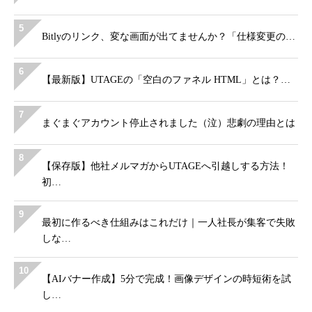
5
Bitlyのリンク、変な画面が出てませんか？「仕様変更の…
6
【最新版】UTAGEの「空白のファネル HTML」とは？…
7
まぐまぐアカウント停止されました（泣）悲劇の理由とは
8
【保存版】他社メルマガからUTAGEへ引越しする方法！
初…
9
最初に作るべき仕組みはこれだけ｜一人社長が集客で失敗
しな…
10
【AIバナー作成】5分で完成！画像デザインの時短術を試
し…