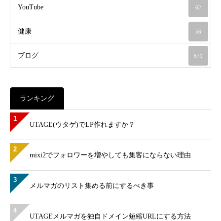
YouTube
62
健康
56
ブログ
671
ランキング
1
UTAGE(ウタゲ)でLP作れますか？
2
mixi2でフォロワーを増やしても集客にならない理由
3
メルマガのリスト集める前にするべき事
4
UTAGEメルマガを独自ドメイン短縮URLにする方法