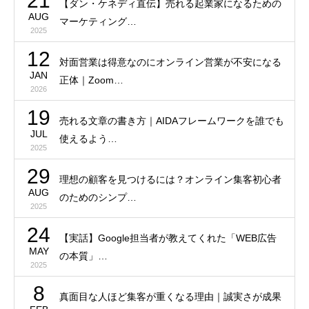
21
【ダン・ケネディ直伝】売れる起業家になるための
AUG
マーケティング…
2025
12
対面営業は得意なのにオンライン営業が不安になる
JAN
正体｜Zoom…
2026
19
売れる文章の書き方｜AIDAフレームワークを誰でも
JUL
使えるよう…
2025
29
理想の顧客を見つけるには？オンライン集客初心者
AUG
のためのシンプ…
2025
24
【実話】Google担当者が教えてくれた「WEB広告
MAY
の本質」…
2025
8
真面目な人ほど集客が重くなる理由｜誠実さが成果