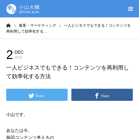
ーム
集客・マーケティング
一人ビジネスでもできる！コンテンツを
UTAGE(ウタゲ)
再利用して効率化する…
お申し込み特典
2
DEC
集客・マーケティング
2025
ウタゲシステムラボ
一人ビジネスでもできる！コンテンツを再利用し
て効率化する方法
無料ガイドブック
Tweet
Share
オンシク本
小山です、
プロフィール
あなたは今、
毎回コンテンツ考えるの