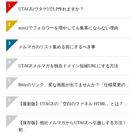
1
UTAGE(ウタゲ)でLP作れますか？
2
mixi2でフォロワーを増やしても集客にならない理由
3
メルマガのリスト集める前にするべき事
4
UTAGEメルマガを独自ドメイン短縮URLにする方法
5
Bitlyのリンク、変な画面が出てませんか？「仕様変更の…
6
【最新版】UTAGEの「空白のファネル HTML」とは？…
7
【保存版】他社メルマガからUTAGEへ引越しする方法！
初…