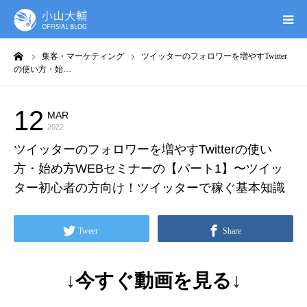
ーム
集客・マーケティング
ツイッターのフォロワーを増やすTwitter
UTAGE(ウタゲ)
の使い方・始…
お申し込み特典
12
MAR
集客・マーケティング
2022
ウタゲシステムラボ
ツイッターのフォロワーを増やすTwitterの使い
方・始め方WEBセミナーの【パート1】〜ツイッ
無料ガイドブック
ター初心者の方向け！ツイッターで稼ぐ基本知識
オンシク本
Tweet
Share
プロフィール
↓今すぐ動画を見る↓