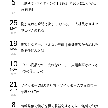
5
【脳科学×ライティング】5%より“20人に1人”が伝
JUL
わる理由…
2025
25
物が売れる瞬間は決まっている。一人社長が今すぐ
MAY
やるべき売れる…
2026
19
集客しなきゃが消えない理由｜単発集客から流れを
MAR
作る仕組みとは…
2026
10
「いい商品なのに売れない…」一人起業家がハマる
NOV
5つの落とし穴…
2025
21
ツイッターDMの送り方・ツイッターのフォロワー
APR
を増やすTwi…
2022
8
情報発信で信頼を得て収益化する方法｜無料で助け