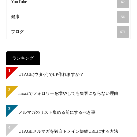
YouTube
62
健康
56
ブログ
671
ランキング
1
UTAGE(ウタゲ)でLP作れますか？
2
mixi2でフォロワーを増やしても集客にならない理由
3
メルマガのリスト集める前にするべき事
4
UTAGEメルマガを独自ドメイン短縮URLにする方法