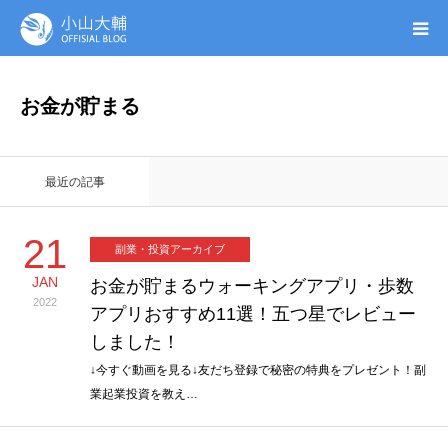
UTAGE(ウタゲ)
お金が貯まる
お申し込み特典
最近の記事
ウタゲシステムラボ
21
副業・投資アーカイブ
無料ガイドブック
JAN
お金が貯まるウォーキングアプリ・歩数
2022
アプリおすすめ11選！五つ星でレビュー
オンシク本
しました！
プロフィール
↓今すぐ動画を見る↓ 友だち登録で秘密の特典をプレゼント！副
業起業投資を教え…