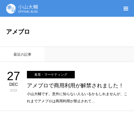
UTAGE(ウタゲ)
アメブロ
お申し込み特典
最近の記事
ウタゲシステムラボ
27
集客・マーケティング
無料ガイドブック
DEC
アメブロで商用利用が解禁されました！
2018
オンシク本
小山大輔です。意外に知らない人もいるかもしれませんが、こ
れまでアメブロは商用利用が禁止されて…
プロフィール