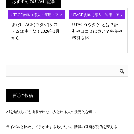
おすすめのUTAGE記事
UTAGE攻略（導入・運用・アフ
UTAGE攻略（導入・運用・アフ
ィ）
ィ）
まだUTAGE(ウタゲ)シス
UTAGE(ウタゲ)とは？評
テムは使うな！2026年2月
判や口コミは良い？料金や
から…
機能も比…
最近の投稿
AIを勉強しても成果が出ない人と出る人の決定的な違い
ライバルと比較して手が止まるあなたへ。情報の遮断が発信を変える