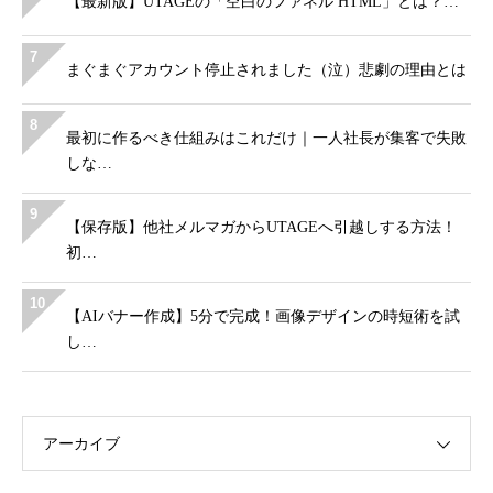
【最新版】UTAGEの「空白のファネル HTML」とは？…
7
まぐまぐアカウント停止されました（泣）悲劇の理由とは
8
最初に作るべき仕組みはこれだけ｜一人社長が集客で失敗
しな…
9
【保存版】他社メルマガからUTAGEへ引越しする方法！
初…
10
【AIバナー作成】5分で完成！画像デザインの時短術を試
し…
アーカイブ