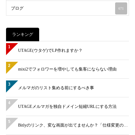
ブログ
671
ランキング
1
UTAGE(ウタゲ)でLP作れますか？
2
mixi2でフォロワーを増やしても集客にならない理由
3
メルマガのリスト集める前にするべき事
4
UTAGEメルマガを独自ドメイン短縮URLにする方法
5
Bitlyのリンク、変な画面が出てませんか？「仕様変更の…