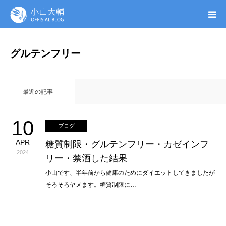
UTAGE(ウタゲ)
グルテンフリー
お申し込み特典
最近の記事
ウタゲシステムラボ
10
ブログ
無料ガイドブック
APR
糖質制限・グルテンフリー・カゼインフ
2024
リー・禁酒した結果
オンシク本
小山です、半年前から健康のためにダイエットしてきましたが
そろそろヤメます。糖質制限に…
プロフィール