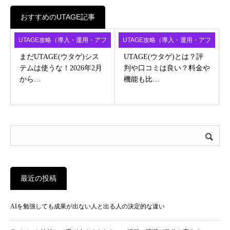
おすすめのUTAGE記事
UTAGE攻略（導入・運用・アフ
UTAGE攻略（導入・運用・アフ
ィ）
ィ）
まだUTAGE(ウタゲ)シス
UTAGE(ウタゲ)とは？評
テムは使うな！2026年2月
判や口コミは良い？料金や
から…
機能も比…
最近の投稿
AIを勉強しても成果が出ない人と出る人の決定的な違い