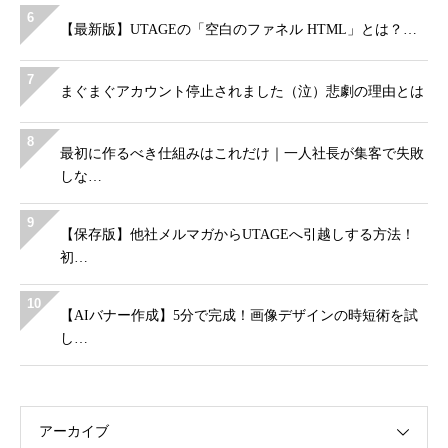
6
【最新版】UTAGEの「空白のファネル HTML」とは？…
7
まぐまぐアカウント停止されました（泣）悲劇の理由とは
8
最初に作るべき仕組みはこれだけ｜一人社長が集客で失敗
しな…
9
【保存版】他社メルマガからUTAGEへ引越しする方法！
初…
10
【AIバナー作成】5分で完成！画像デザインの時短術を試
し…
アーカイブ