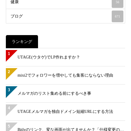
健康
56
ブログ
671
ランキング
1
UTAGE(ウタゲ)でLP作れますか？
2
mixi2でフォロワーを増やしても集客にならない理由
3
メルマガのリスト集める前にするべき事
4
UTAGEメルマガを独自ドメイン短縮URLにする方法
5
Bitlyのリンク、変な画面が出てませんか？「仕様変更の…