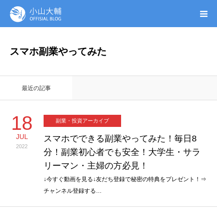
UTAGE(ウタゲ)
スマホ副業やってみた
お申し込み特典
最近の記事
ウタゲシステムラボ
18
副業・投資アーカイブ
無料ガイドブック
JUL
スマホでできる副業やってみた！毎日8
2022
分！副業初心者でも安全！大学生・サラ
オンシク本
リーマン・主婦の方必見！
プロフィール
↓今すぐ動画を見る↓友だち登録で秘密の特典をプレゼント！⇒
チャンネル登録する…