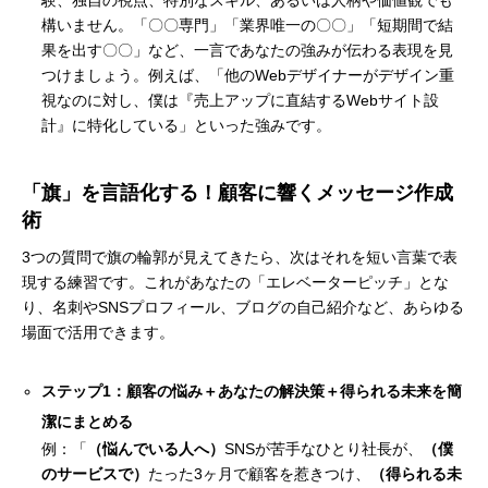
験、独自の視点、特別なスキル、あるいは人柄や価値観でも
構いません。「〇〇専門」「業界唯一の〇〇」「短期間で結
果を出す〇〇」など、一言であなたの強みが伝わる表現を見
つけましょう。例えば、「他のWebデザイナーがデザイン重
視なのに対し、僕は『売上アップに直結するWebサイト設
計』に特化している」といった強みです。
「旗」を言語化する！顧客に響くメッセージ作成
術
3つの質問で旗の輪郭が見えてきたら、次はそれを短い言葉で表
現する練習です。これがあなたの「エレベーターピッチ」とな
り、名刺やSNSプロフィール、ブログの自己紹介など、あらゆる
場面で活用できます。
ステップ1：顧客の悩み＋あなたの解決策＋得られる未来を簡
潔にまとめる
例：「
（悩んでいる人へ）
SNSが苦手なひとり社長が、
（僕
のサービスで）
たった3ヶ月で顧客を惹きつけ、
（得られる未