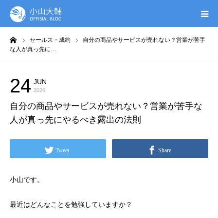
ーム
セールス・成約
自分の商品やサービスが売れない？営業が苦手
UTAGE(ウタゲ)
な人が真っ先に…
お申し込み特典
24
JUN
セールス・成約
2026
ウタゲシステムラボ
自分の商品やサービスが売れない？営業が苦手な
人が真っ先にやるべき露出の法則
無料ガイドブック
Tweet
Share
オンシク本
小山です。
プロフィール
最近はどんなことを勉強していますか？