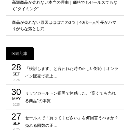
高額商品が売れない本当の理由｜価格でもセールスでもな
く”タイミング”…
商品が売れない原因はほぼこの3つ｜40代一人社長がハマ
りがちな落とし穴
関連記事
28
「検討します」と言われた時の正しい対応｜オンラ
SEP
イン販売で売上…
2025
30
リッツカールトン福岡で体感した、“高くても売れ
MAY
る商品”の本質…
2025
27
セールスで「買ってください」を何回言うべきか？
SEP
売れる回数の正…
2025