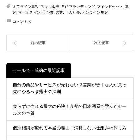
オフライン集客
,
スキル販売
,
自己ブランディング
,
マインドセット
,
集
客
,
マーケティング
,
起業
,
営業
,
一人社長
,
オンライン集客
コメント:
0
前の記事
次の記事
セールス・成約の最近記事
自分の商品やサービスが売れない？営業が苦手な人が真っ
先にやるべき露出の法則
売らずに売れる最大の秘訣！京都の日本酒屋で学んだセー
ルスの本質
個別相談が疲れる本当の理由｜消耗しない仕組みの作り方