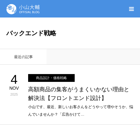
UTAGE(ウタゲ)
バックエンド戦略
お申し込み特典
最近の記事
ウタゲシステムラボ
4
商品設計・価格戦略
無料ガイドブック
NOV
高額商品の集客がうまくいかない理由と
2025
解決法【フロントエンド設計】
オンシク本
小山です、最近、新しいお客さんをどうやって増やそうか、悩
んでいませんか？「広告かけて…
プロフィール