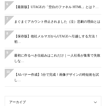
6
【最新版】UTAGEの「空白のファネル HTML」とは？…
7
まぐまぐアカウント停止されました（泣）悲劇の理由とは
8
【保存版】他社メルマガからUTAGEへ引越しする方法！
初…
9
最初に作るべき仕組みはこれだけ｜一人社長が集客で失敗
しな…
10
【AIバナー作成】5分で完成！画像デザインの時短術を試
し…
アーカイブ