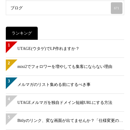
ブログ
671
ランキング
1
UTAGE(ウタゲ)でLP作れますか？
2
mixi2でフォロワーを増やしても集客にならない理由
3
メルマガのリスト集める前にするべき事
4
UTAGEメルマガを独自ドメイン短縮URLにする方法
5
Bitlyのリンク、変な画面が出てませんか？「仕様変更の…