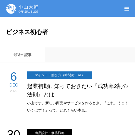
UTAGE(ウタゲ)
ビジネス初心者
お申し込み特典
最近の記事
ウタゲシステムラボ
6
マインド・働き方（時間術・AI）
無料ガイドブック
DEC
起業初期に知っておきたい『成功率2割の
2025
法則』とは
オンシク本
小山です、新しい商品やサービスを作るとき、「これ、うまく
いくはず！」って、どれくらい本気…
プロフィール
30
商品設計・価格戦略