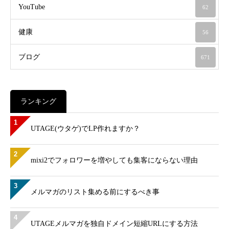
YouTube
62
健康
56
ブログ
671
ランキング
1
UTAGE(ウタゲ)でLP作れますか？
2
mixi2でフォロワーを増やしても集客にならない理由
3
メルマガのリスト集める前にするべき事
4
UTAGEメルマガを独自ドメイン短縮URLにする方法