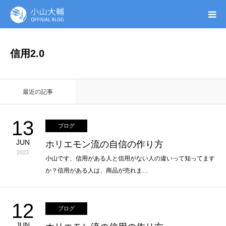
UTAGE(ウタゲ)
信用2.0
お申し込み特典
最近の記事
ウタゲシステムラボ
13
ブログ
無料ガイドブック
JUN
ホリエモン流の自信の作り方
2023
オンシク本
小山です、信用がある人と信用がない人の違いって知ってます
か？信用がある人は、商品が売れま…
プロフィール
12
ブログ
JUN