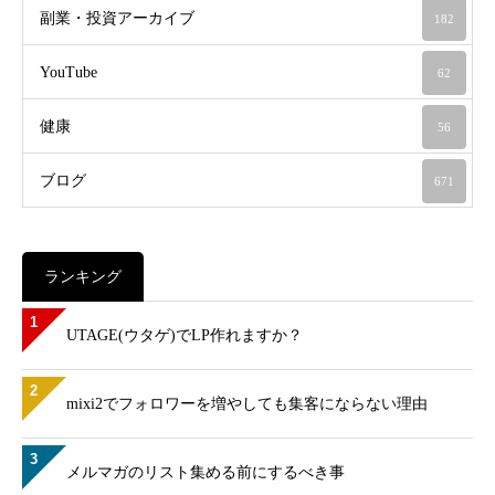
副業・投資アーカイブ
182
YouTube
62
健康
56
ブログ
671
ランキング
1
UTAGE(ウタゲ)でLP作れますか？
2
mixi2でフォロワーを増やしても集客にならない理由
3
メルマガのリスト集める前にするべき事