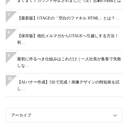
まぐまぐアカウント停止されました（泣）悲劇の理由とは
7
【最新版】UTAGEの「空白のファネル HTML」とは？…
8
【保存版】他社メルマガからUTAGEへ引越しする方法！
初…
9
最初に作るべき仕組みはこれだけ｜一人社長が集客で失敗
しな…
10
【AIバナー作成】5分で完成！画像デザインの時短術を試
し…
アーカイブ