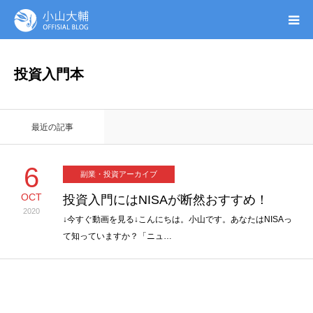
UTAGE(ウタゲ)
投資入門本
お申し込み特典
最近の記事
ウタゲシステムラボ
6
副業・投資アーカイブ
無料ガイドブック
OCT
投資入門にはNISAが断然おすすめ！
2020
オンシク本
↓今すぐ動画を見る↓こんにちは。小山です。あなたはNISAっ
て知っていますか？「ニュ…
プロフィール