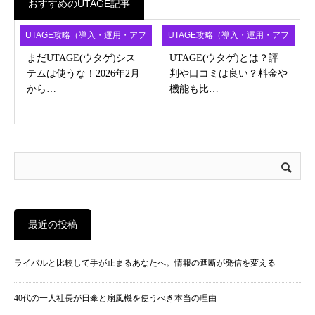
おすすめのUTAGE記事
UTAGE攻略（導入・運用・アフ
UTAGE攻略（導入・運用・アフ
ィ）
ィ）
まだUTAGE(ウタゲ)シス
UTAGE(ウタゲ)とは？評
テムは使うな！2026年2月
判や口コミは良い？料金や
から…
機能も比…
最近の投稿
ライバルと比較して手が止まるあなたへ。情報の遮断が発信を変える
40代の一人社長が日傘と扇風機を使うべき本当の理由