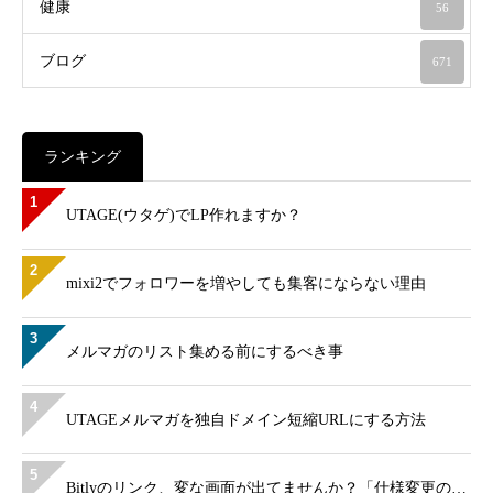
健康
56
ブログ
671
ランキング
1
UTAGE(ウタゲ)でLP作れますか？
2
mixi2でフォロワーを増やしても集客にならない理由
3
メルマガのリスト集める前にするべき事
4
UTAGEメルマガを独自ドメイン短縮URLにする方法
5
Bitlyのリンク、変な画面が出てませんか？「仕様変更の…