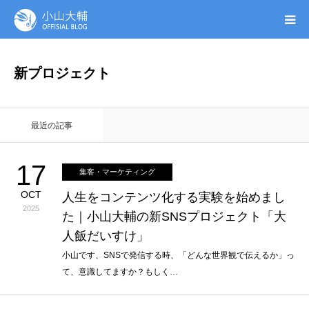
UTAGE(ウタゲ)
新プロジェクト
お申し込み特典
最近の記事
ウタゲシステムラボ
17
集客・マーケティング
無料ガイドブック
OCT
人生をコンテンツ化する実験を始めまし
2025
た｜小山大輔の新SNSプロジェクト「大
オンシク本
人飯だいすけ」
プロフィール
小山です、SNSで発信する時、「どんな世界観で伝えるか」っ
て、意識してますか？もしく…