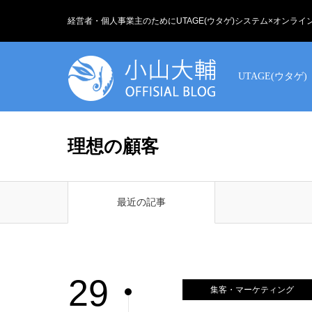
経営者・個人事業主のためにUTAGE(ウタゲ)システム×オンラ
UTAGE(ウタゲ)
理想の顧客
最近の記事
29
集客・マーケティング