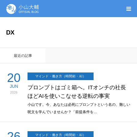
UTAGE(ウタゲ)
DX
お申し込み特典
最近の記事
ウタゲシステムラボ
20
マインド・働き方（時間術・AI）
無料ガイドブック
JUN
プロンプトはゴミ箱へ。ITオンチの社長
2026
ほどAIを使いこなせる逆転の事実
オンシク本
小山です。今、あなたは必死にプロンプトという名の、難しい
呪文を学んでいませんか？「前提条件を…
プロフィール
26
マインド・働き方（時間術・AI）