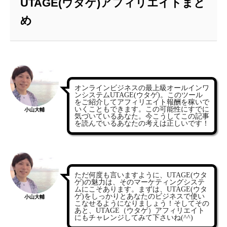
UTAGE(ウタゲ)アフィリエイトまと
め
オンラインビジネスの最上級オールインワ
ンシステムUTAGE(ウタゲ)。このツール
をご紹介してアフィリエイト報酬を稼いで
いくこともできます。この可能性にすでに
小山大輔
気づいているあなた。今こうしてこの記事
を読んでいるあなたの考えは正しいです！
ただ何度も言いますように、UTAGE(ウタ
ゲ)の魅力は、そのマーケティングシステ
ムにこそあります。まずは、UTAGE(ウタ
ゲ)をしっかりとあなたのビジネスで使い
小山大輔
こなせるようになりましょう！
そしてその
あと、UTAGE
（ウタゲ）アフィリエイト
にもチャレンジしてみて下さいね(^^)