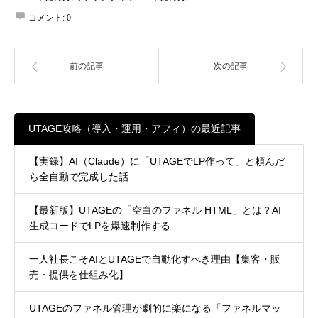
コメント:
0
前の記事
次の記事
UTAGE攻略（導入・運用・アフィ）の最近記事
【実録】AI（Claude）に「UTAGEでLP作って」と頼んだ
ら全自動で完成した話
【最新版】UTAGEの「空白のファネル HTML」とは？AI
生成コードでLPを爆速制作する…
一人社長こそAIとUTAGEで自動化すべき理由【集客・販
売・提供を仕組み化】
UTAGEのファネル管理が劇的に楽になる「ファネルマッ