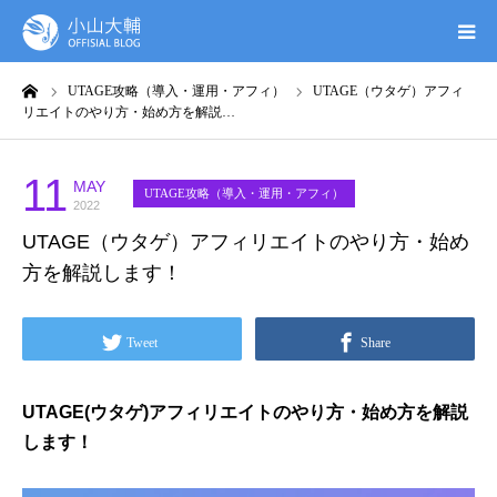
ーム
UTAGE攻略（導入・運用・アフィ）
UTAGE（ウタゲ）アフィ
UTAGE(ウタゲ)
リエイトのやり方・始め方を解説…
お申し込み特典
11
MAY
UTAGE攻略（導入・運用・アフィ）
2022
ウタゲシステムラボ
UTAGE（ウタゲ）アフィリエイトのやり方・始め
方を解説します！
無料ガイドブック
Tweet
Share
オンシク本
プロフィール
UTAGE(ウタゲ)アフィリエイトのやり方・始め方を解説
します！