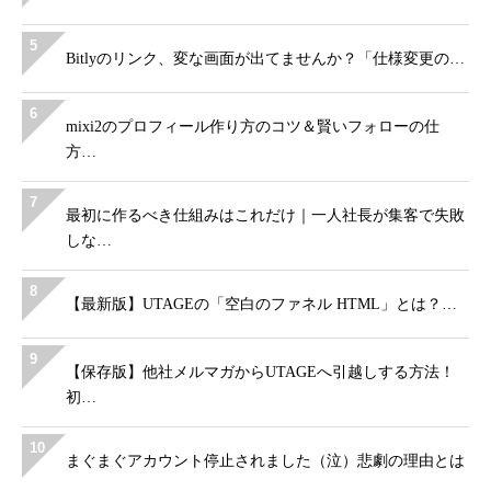
5
Bitlyのリンク、変な画面が出てませんか？「仕様変更の…
6
mixi2のプロフィール作り方のコツ＆賢いフォローの仕
方…
7
最初に作るべき仕組みはこれだけ｜一人社長が集客で失敗
しな…
8
【最新版】UTAGEの「空白のファネル HTML」とは？…
9
【保存版】他社メルマガからUTAGEへ引越しする方法！
初…
10
まぐまぐアカウント停止されました（泣）悲劇の理由とは