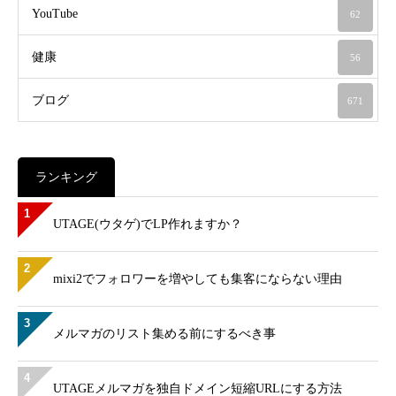
YouTube
62
健康
56
ブログ
671
ランキング
1
UTAGE(ウタゲ)でLP作れますか？
2
mixi2でフォロワーを増やしても集客にならない理由
3
メルマガのリスト集める前にするべき事
4
UTAGEメルマガを独自ドメイン短縮URLにする方法